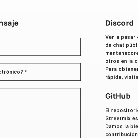
nsaje
Discord
Ven a pasar 
de chat públ
mantenedore
otros en la 
Para obtene
ctrónico?
*
rápida, visí
GitHub
El repositor
Streetmix es
Damos la bie
contribucion