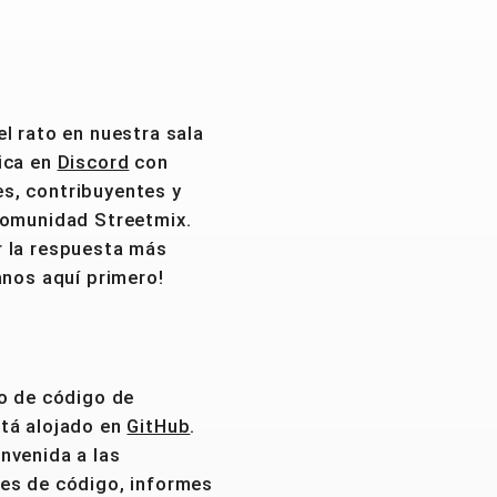
el rato en nuestra sala
ica en
Discord
con
s, contribuyentes y
comunidad Streetmix.
r la respuesta más
tanos aquí primero!
io de código de
tá alojado en
GitHub
.
nvenida a las
es de código, informes