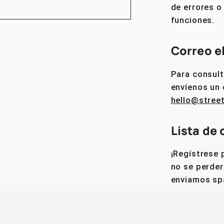
de errores o
funciones.
Correo e
Para consult
envíenos un 
hello@stree
Lista de 
¡Regístrese 
no se perder
enviamos sp
Ingrese co