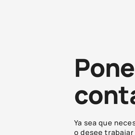
Pone
cont
Ya sea que nece
o desee trabajar